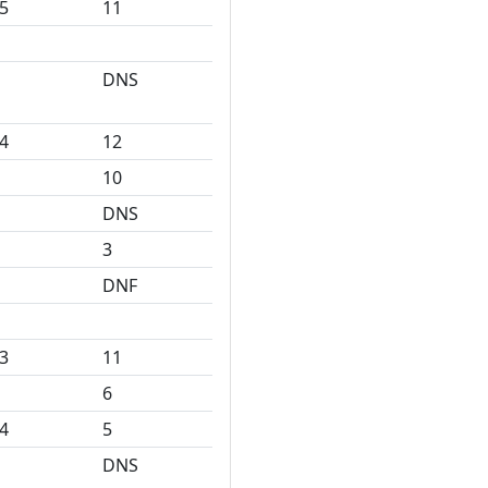
5
11
DNS
4
12
10
DNS
3
DNF
3
11
6
4
5
DNS