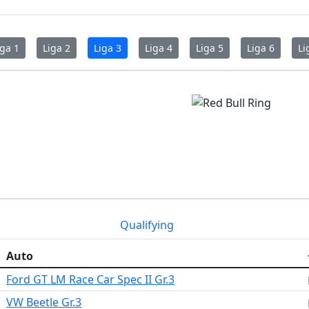
iga 1
Liga 2
Liga 3
Liga 4
Liga 5
Liga 6
Li
Qualifying
Auto
Ford GT LM Race Car Spec II Gr.3
VW Beetle Gr.3