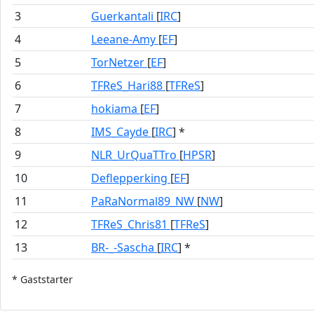
3
Guerkantali
[
IRC
]
4
Leeane-Amy
[
EF
]
5
TorNetzer
[
EF
]
6
TFReS_Hari88
[
TFReS
]
7
hokiama
[
EF
]
8
IMS_Cayde
[
IRC
] *
9
NLR_UrQuaTTro
[
HPSR
]
10
Deflepperking
[
EF
]
11
PaRaNormal89_NW
[
NW
]
12
TFReS_Chris81
[
TFReS
]
13
BR-_-Sascha
[
IRC
] *
* Gaststarter