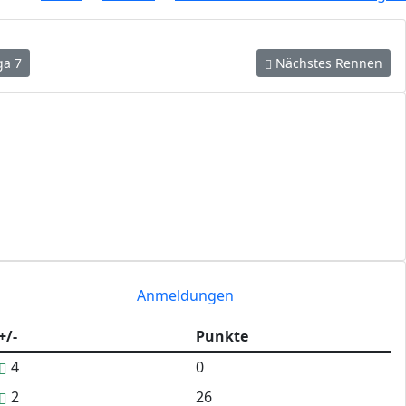
ga 7
Nächstes Rennen
Anmeldungen
+/-
Punkte
4
0
2
26