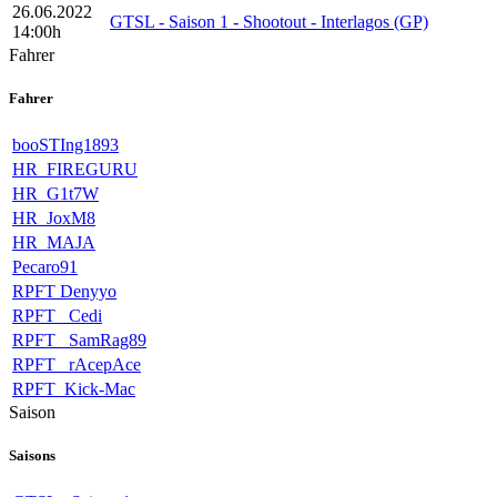
26.06.2022
GTSL - Saison 1 - Shootout - Interlagos (GP)
14:00h
Fahrer
Fahrer
booSTIng1893
HR_FIREGURU
HR_G1t7W
HR_JoxM8
HR_MAJA
Pecaro91
RPFT Denyyo
RPFT _Cedi
RPFT _SamRag89
RPFT_ rAcepAce
RPFT_Kick-Mac
Saison
Saisons